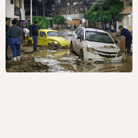
VERWÜSTETE STRASSEN UND ZERSTÖRTE FAHRZEUGE NACH S
TARKREGENFÄLLEN IN AREQUIPA
Unsere Solidarität als Stiftung
Die Stiftung Unámonos in Weil der Stadt spricht allen
betroffenen Menschen in Arequipa und den umliegenden
Bezirken ihre tiefe Solidarität aus. Angesichts der aktuellen
Lage ist Zusammenhalt von zentraler Bedeutung.
Wir stehen in engem Austausch mit unseren Partnern vor
Ort und verfolgen die Entwicklungen aufmerksam. Unser