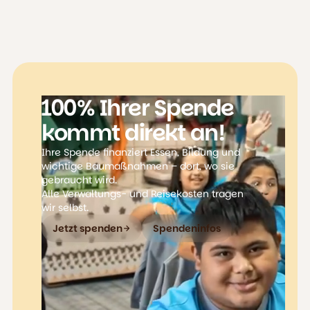
100% Ihrer Spende
kommt direkt an!
Ihre Spende finanziert Essen, Bildung und
wichtige Baumaßnahmen – dort, wo sie
gebraucht wird.
Alle Verwaltungs- und Reisekosten tragen
wir selbst.
Jetzt spenden
Spendeninfos