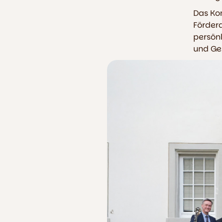
Das Kon
Fördera
persön
und Ge