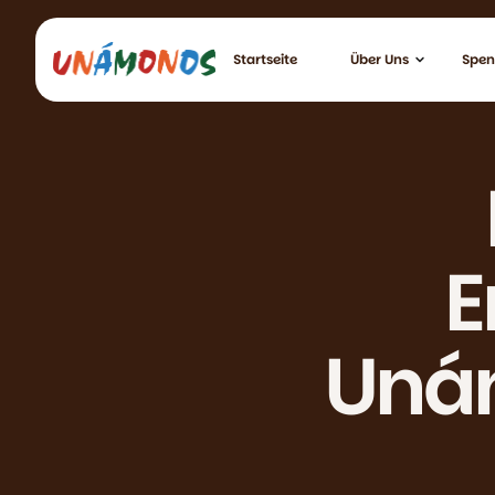
Startseite
Über Uns
Spe
E
Unám