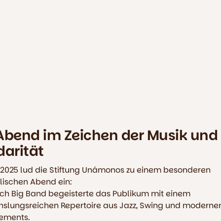
WANN?
15.7.2025 18:00
Uhr
Ei
kom
 Abend im Zeichen der Musik und
darität
i 2025 lud die Stiftung Unámonos zu einem besonderen
lischen Abend ein:
sch Big Band begeisterte das Publikum mit einem
slungsreichen Repertoire aus Jazz, Swing und moderne
ements.