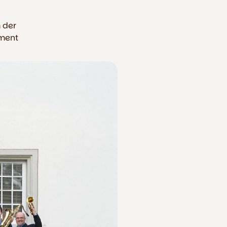
 der
ement